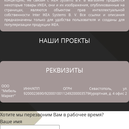
концепцию, не связан с
IKEA Systems B.V. В магазине продаются
некоторые товары ИКЕА, они и их изображения, опубликованные на
страницах, являются объектом прав интеллектуальной
собственности Inter IKEA Systems B. V. Все ссылки и описания
предназначены только для удобства пользователя и созданы для
популяризации продукции IKEA.
НАШИ ПРОЕКТЫ
РЕКВИЗИТЫ
ООО
ИНН/КПП
ОГРН
Севастополь, ул.
"Мебель
9200023690/920001001
1249200003579
Курортная, д. 4 офис 2
Маркет"
Хотите мы перезвоним Вам в рабочее время?
Ваше имя