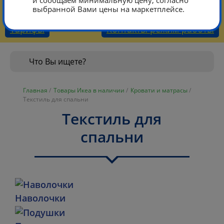
и сообщаем минимальную цену, согласно
КОРЗИНА
выбранной Вами цены на маркетплейсе.
Тарифы
Контакты режим работы
Главная
/
Товары Икеа в наличии
/
Кровати и матрасы
/
Текстиль для спальни
Текстиль для
спальни
Наволочки