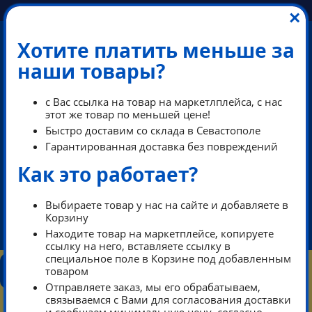
×
Хотите платить меньше за
наши товары?
с Вас ссылка на товар на маркетлплейса, с нас
этот же товар по меньшей цене!
Быстро доставим со склада в Севастополе
Гарантированная доставка без повреждений
Как это работает?
+7 (978) 013-34-00
+7 (978) 700-14-55
Выбираете товар у нас на сайте и добавляете в
Корзину
ikeaDos@mail.ru
Находите товар на маркетплейсе, копируете
ссылку на него, вставляете ссылку в
специальное поле в Корзине под добавленным
КОНТАКТЫ
КАТАЛОГ
ТАРИФЫ
ПОМОЩЬ
товаром
РЕЖИМ РАБОТЫ
Отправляете заказ, мы его обрабатываем,
связываемся с Вами для согласования доставки