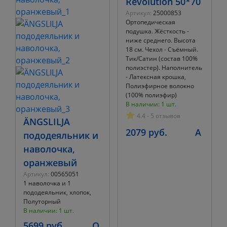
Revolution 50*70
Артикул:
25000853
Ортопедическая
подушка. Жёсткость -
ниже среднего. Высота
18 см. Чехол - Съёмный.
Тик/Сатин (состав 100%
полиэстер). Наполнитель
- Латексная крошка,
Полиэфирное волокно
(100% полиэфир)
В наличии: 1 шт.
4.4 - 5 отзывов
ÄNGSLILJA
2079 руб.
A
пододеяльник и
наволочка,
оранжевый
Артикул:
00565051
1 наволочка и 1
пододеяльник, хлопок,
Полуторный
В наличии: 1 шт.
5699 руб.
O