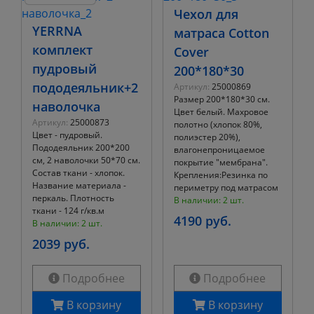
Чехол для
YERRNA
матраса Cotton
комплект
Cover
пудровый
200*180*30
пододеяльник+2
Артикул:
25000869
Размер 200*180*30 см.
наволочка
Цвет белый. Махровое
Артикул:
25000873
полотно (хлопок 80%,
Цвет - пудровый.
полиэстер 20%),
Пододеяльник 200*200
влагонепроницаемое
см, 2 наволочки 50*70 см.
покрытие "мембрана".
Состав ткани - хлопок.
Крепления:Резинка по
Название материала -
периметру под матрасом
перкаль. Плотность
В наличии: 2 шт.
ткани - 124 г/кв.м
4190 руб.
В наличии: 2 шт.
2039 руб.
Подробнее
Подробнее
В корзину
В корзину