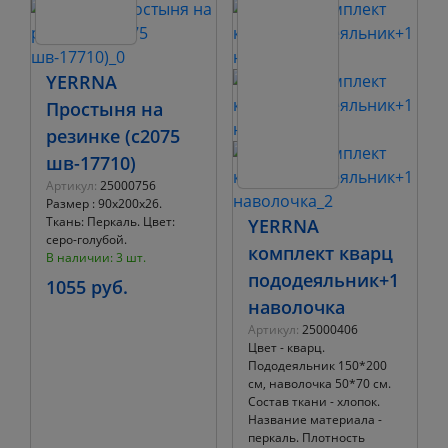
YERRNA
Простыня на
резинке (с2075
шв-17710)
Артикул:
25000756
Размер : 90х200х26.
Ткань: Перкаль. Цвет:
YERRNA
серо-голубой.
комплект кварц
В наличии: 3 шт.
пододеяльник+1
1055 руб.
наволочка
Артикул:
25000406
Цвет - кварц.
Пододеяльник 150*200
см, наволочка 50*70 см.
Состав ткани - хлопок.
Название материала -
перкаль. Плотность