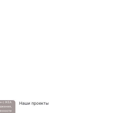
ан с
IKEA
Наши проекты
ажения,
енности