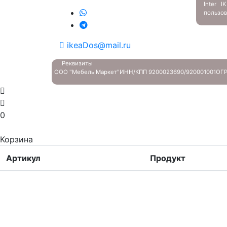
Inter 
пользов
ikeaDos@mail.ru
Реквизиты
ООО "Мебель Маркет"
ИНН/КПП 9200023690/920001001
ОГР
0
Корзина
Артикул
Продукт