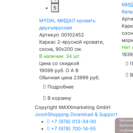
МИДА
5
бела
Арти
MYDAL МИДАЛ кровать
Карк
двухъярусная
сосн
Артикул:
00102452
мори
Каркас 2-ярусной кровати,
Нет 
сосна, 90x200 см.
1939
В наличии: 34 шт.
Цена со скидкой
П
19099 руб.
O
A
B
В
Обычная цена
23999 руб.
Подробнее
В корзину
Copyright MAXXmarketing GmbH
JoomShopping Download & Support
Магазин
+7 (978) 013-34-00
System
+7 (978) 700-14-55
опубли