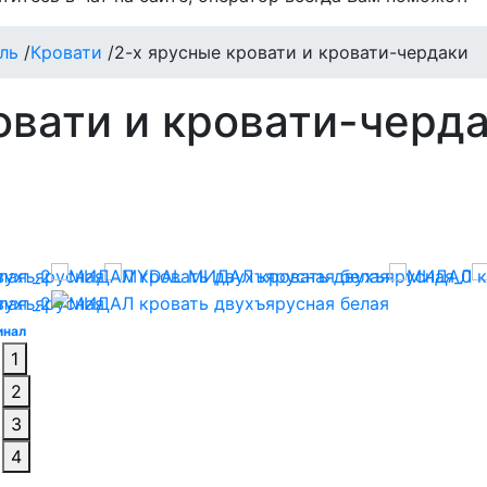
ль
/
Кровати
/
2-х ярусные кровати и кровати-чердаки
овати и кровати-черд
инал
1
2
3
4