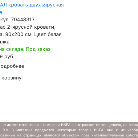
Л кровать двухъярусная
я
кул:
70448313
ас 2-ярусной кровати,
а, 90x200 см. Цвет белая
лка.
на складе. Под заказ
9 руб.
одробнее
 корзину
 не имеет отношения к компании ИКЕА, не отражает ее концепцию, не связ
s B.V. В магазине продаются некоторые товары ИКЕА, они и их изобр
кованные на страницах, являются объектом прав интеллектуальной собств