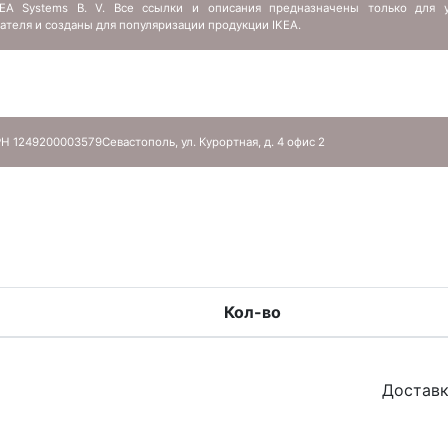
IKEA Systems B. V. Все ссылки и описания предназначены только для у
ателя и созданы для популяризации продукции IKEA.
Н 1249200003579
Севастополь, ул. Курортная, д. 4 офис 2
Кол-во
Доставк