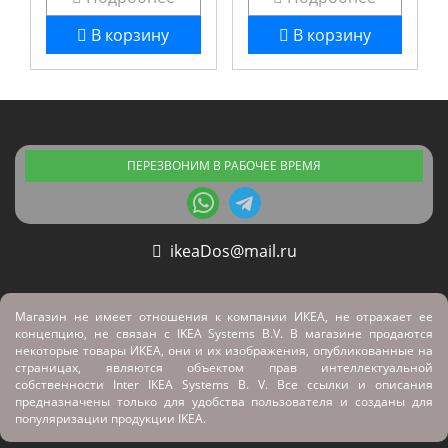
В корзину
В корзину
ПЕРЕЗВОНИМ В РАБОЧЕЕ ВРЕМЯ
ikeaDos@mail.ru
Магазин не имеет отношения к компании ИКЕА, не отражает ее
концепцию, не связан с
IKEA Systems B.V. В магазине продаются
некоторые товары ИКЕА, они и их изображения, опубликованные на
страницах, являются объектом прав интеллектуальной
собственности Inter IKEA Systems B. V. Все ссылки и описания
предназначены только для удобства пользователя и созданы для
популяризации продукции IKEA.