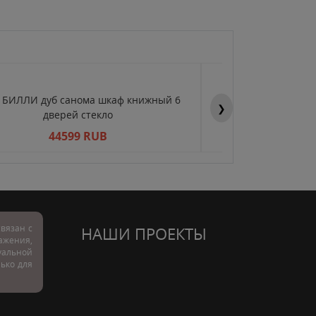
Y БИЛЛИ дуб санома шкаф книжный 6
BILLY БИЛЛИ дуб 
❯
дверей стекло
двер
44599 RUB
445
вязан с
НАШИ ПРОЕКТЫ
ражения,
альной
лько для