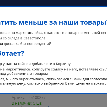
атить меньше за наши товары
 товар на маркетлплейса, с нас этот же товар по меньшей цен
 со склада в Севастополе
КОНТА
я доставка без повреждений
ФЫ
ПОМОЩЬ
РЕЖИМ Р
ботает?
 у нас на сайте и добавляете в Корзину
на маркетплейсе, копируете ссылку на него, вставляете ссы
 под добавленным товаром
ня стандартная 150*260 серо-бежевая
аз, мы его обрабатываем, связываемся с Вами для согласов
альную цену, согласно выбранной Вами цены на маркетпл
YERRNA ПРОСТЫНЯ СТАНДАРТНАЯ 150*
959
руб.
Цена:
Артикул:
25100277
В наличии: 5 шт.