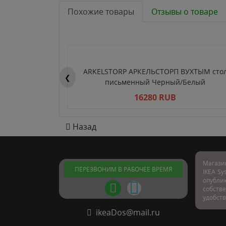
Похожие товары
Отзывы о товаре
ARKELSTORP АРКЕЛЬСТОРП ВУХТЫМ сто
❮
письменный Черный/Белый
16280 RUB
Назад
Магази
ПЕРЕЗВОНИМ В РАБОЧЕЕ ВРЕМЯ
IKEA Sy
опубл
собстве
удобств
ikeaDos@mail.ru