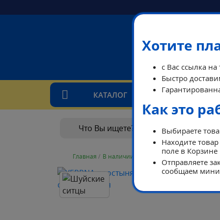
Хотите пл
с Вас ссылка на
Быстро доставим
Гарантированна
КАТАЛОГ
ТАРИ
Как это ра
Выбираете товар
Находите товар 
поле в Корзине
Главная
/
В наличии
/
В наличии
/
YERRNA просты
Отправляете зак
сообщаем миним