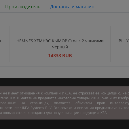
Производитель
Доставка и магазин
л
HEMNES ХЕМНЭС КЫМОР Стол c 2 ящиками
BILL
черный
14333 RUB
н не имеет отношения к компании ИКЕА, не отражает ее концепцию, не с
stems B.V. В магазине продаются некоторые товары ИКЕА, они и их изоб
икованные на страницах, являются объектом прав интеллекту
нности Inter IKEA Systems B. V. Все ссылки и описания предназначены то
а пользователя и созданы для популяризации продукции IKEA.