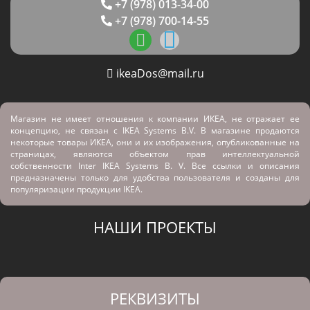
+7 (978) 013-34-00
+7 (978) 700-14-55
ikeaDos@mail.ru
Магазин не имеет отношения к компании ИКЕА, не отражает ее
концепцию, не связан с
IKEA Systems B.V. В магазине продаются
некоторые товары ИКЕА, они и их изображения, опубликованные на
страницах, являются объектом прав интеллектуальной
собственности Inter IKEA Systems B. V. Все ссылки и описания
предназначены только для удобства пользователя и созданы для
популяризации продукции IKEA.
НАШИ ПРОЕКТЫ
РЕКВИЗИТЫ