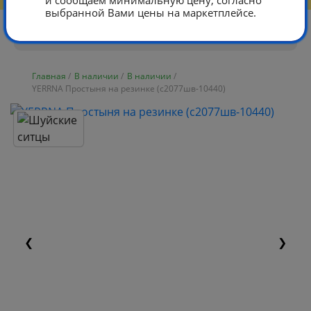
и сообщаем минимальную цену, согласно
выбранной Вами цены на маркетплейсе.
Главная
/
В наличии
/
В наличии
/
YERRNA Простыня на резинке (с2077шв-10440)
❮
❯