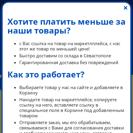
×
Хотите платить меньше за
наши товары?
+7 (978) 013-34-00
с Вас ссылка на товар на маркетлплейса, с нас
+7 (978) 700-14-55
этот же товар по меньшей цене!
Быстро доставим со склада в Севастополе
Гарантированная доставка без повреждений
ikeaDos@mail.ru
Как это работает?
КОНТАКТЫ
КАТАЛОГ
ТАРИФЫ
ПОМОЩЬ
Выбираете товар у нас на сайте и добавляете в
РЕЖИМ РАБОТЫ
Корзину
0
Находите товар на маркетплейсе, копируете
КОРЗИНА
ссылку на него, вставляете ссылку в
специальное поле в Корзине под добавленным
товаром
Тарифы
Каталог
Отправляете заказ, мы его обрабатываем,
связываемся с Вами для согласования доставки
Контакты режим работы