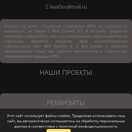
ikeaDos@mail.ru
Магазин не имеет отношения к компании ИКЕА, не отражает ее
концепцию, не связан с
IKEA Systems B.V. В магазине продаются
некоторые товары ИКЕА, они и их изображения, опубликованные на
страницах, являются объектом прав интеллектуальной
собственности Inter IKEA Systems B. V. Все ссылки и описания
предназначены только для удобства пользователя и созданы для
популяризации продукции IKEA.
НАШИ ПРОЕКТЫ
РЕКВИЗИТЫ
Этот сайт использует файлы cookies. Продолжая использовать наш
ООО
сайт, вы автоматически соглашаетесь на обработку персональных
ИНН/КПП
ОГРН
Севастополь, ул.
"Мебель
данных в соответствии с
политикой конфиденциальности
.
9200023690/920001001
1249200003579
Курортная, д. 4 офис 2
Маркет"