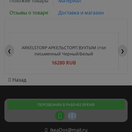
Похожие товары
Материал
Отзывы о товаре
Доставка и магазин
ARKELSTORP АРКЕЛЬСТОРП ВУХТЫМ стол
H
❮
❯
письменный Черный/Белый
16280 RUB
Назад
ПЕРЕЗВОНИМ В РАБОЧЕЕ ВРЕМЯ
ikeaDos@mail.ru