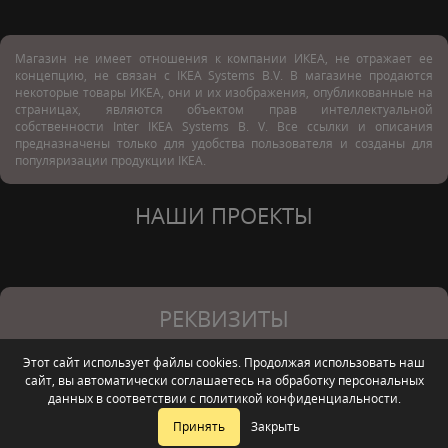
Магазин не имеет отношения к компании ИКЕА, не отражает ее
концепцию, не связан с
IKEA Systems B.V. В магазине продаются
некоторые товары ИКЕА, они и их изображения, опубликованные на
страницах, являются объектом прав интеллектуальной
собственности Inter IKEA Systems B. V. Все ссылки и описания
предназначены только для удобства пользователя и созданы для
популяризации продукции IKEA.
НАШИ ПРОЕКТЫ
РЕКВИЗИТЫ
Этот сайт использует файлы cookies. Продолжая использовать наш
ООО
сайт, вы автоматически соглашаетесь на обработку персональных
ИНН/КПП
ОГРН
Севастополь, ул.
"Мебель
данных в соответствии с
политикой конфиденциальности
.
9200023690/920001001
1249200003579
Курортная, д. 4 офис 2
Маркет"
Принять
Закрыть