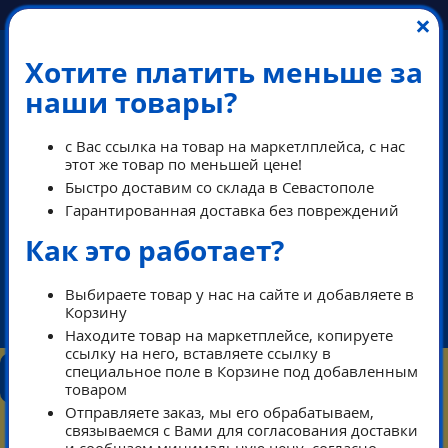
×
Хотите платить меньше за
наши товары?
с Вас ссылка на товар на маркетлплейса, с нас
этот же товар по меньшей цене!
Быстро доставим со склада в Севастополе
Гарантированная доставка без повреждений
Как это работает?
ПЕРЕЗВОНИМ В РАБОЧЕЕ ВРЕМЯ
Выбираете товар у нас на сайте и добавляете в
Корзину
ikeaDos@mail.ru
Находите товар на маркетплейсе, копируете
ссылку на него, вставляете ссылку в
КОНТАКТЫ
специальное поле в Корзине под добавленным
КАТАЛОГ
ТАРИФЫ
ПОМОЩЬ
товаром
РЕЖИМ РАБОТЫ
Отправляете заказ, мы его обрабатываем,
0
связываемся с Вами для согласования доставки
КОРЗИНА