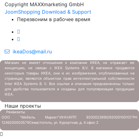
Copyright MAXXmarketing GmbH
JoomShopping Download & Support
Перезвоним в рабочее время
ikeaDos@mail.ru
Магазин не имеет отношения к компании ИКЕА, не отражает ее
концепцию, не связан с
IKEA Systems B.V. В магазине продаются
некоторые товары ИКЕА, они и их изображения, опубликованные на
страницах, являются объектом прав интеллектуальной собственности
Inter IKEA Systems B. V. Все ссылки и описания предназначены только
для удобства пользователя и созданы для популяризации продукции
IKEA.
Наши проекты
Реквизиты
ООО "Мебель Маркет"
ИНН/КПП 9200023690/920001001
ОГРН
1249200003579
Севастополь, ул. Курортная, д. 4 офис 2