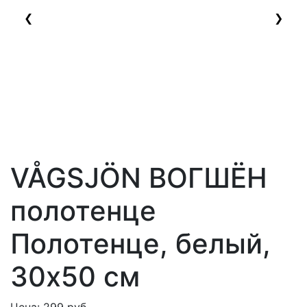
❮
❯
VÅGSJÖN ВОГШЁН
полотенце
Полотенце, белый,
30x50 см
Цена:
299
руб.