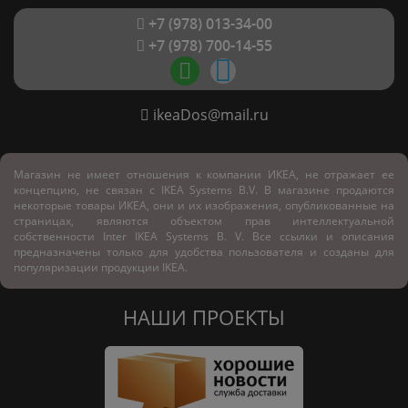
+7 (978) 013-34-00
+7 (978) 700-14-55
ikeaDos@mail.ru
Магазин не имеет отношения к компании ИКЕА, не отражает ее
концепцию, не связан с
IKEA Systems B.V. В магазине продаются
некоторые товары ИКЕА, они и их изображения, опубликованные на
страницах, являются объектом прав интеллектуальной
собственности Inter IKEA Systems B. V. Все ссылки и описания
предназначены только для удобства пользователя и созданы для
популяризации продукции IKEA.
НАШИ ПРОЕКТЫ