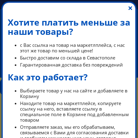
×
Хотите платить меньше за
наши товары?
+7 (978) 013-34-00
с Вас ссылка на товар на маркетлплейса, с нас
+7 (978) 700-14-55
этот же товар по меньшей цене!
Быстро доставим со склада в Севастополе
Гарантированная доставка без повреждений
ikeaDos@mail.ru
Как это работает?
КОНТАКТЫ
КАТАЛОГ
ТАРИФЫ
ПОМОЩЬ
Выбираете товар у нас на сайте и добавляете в
РЕЖИМ РАБОТЫ
Корзину
0
Находите товар на маркетплейсе, копируете
КОРЗИНА
ссылку на него, вставляете ссылку в
специальное поле в Корзине под добавленным
товаром
Тарифы
Каталог
Отправляете заказ, мы его обрабатываем,
связываемся с Вами для согласования доставки
Контакты режим работы