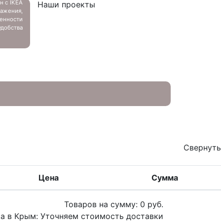
ан с
IKEA
Наши проекты
ажения,
енности
добства
Свернуть
Цена
Сумма
Товаров на сумму:
0
руб.
а в Крым:
Уточняем стоимость доставки