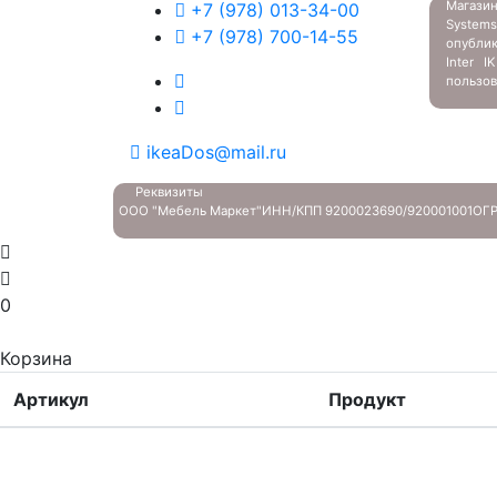
Магазин
+7 (978) 013-34-00
System
+7 (978) 700-14-55
опубли
Inter 
пользов
ikeaDos@mail.ru
Реквизиты
ООО "Мебель Маркет"
ИНН/КПП 9200023690/920001001
ОГР
0
Корзина
Артикул
Продукт