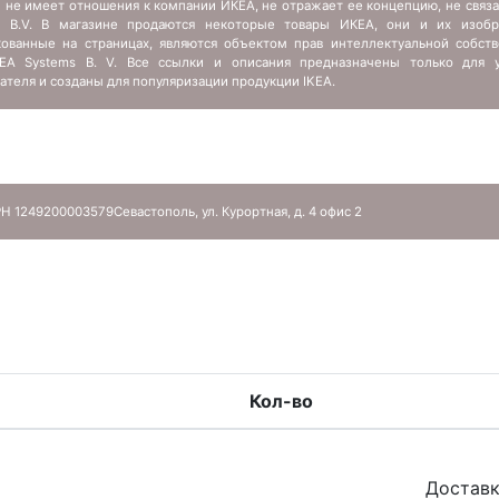
 не имеет отношения к компании ИКЕА, не отражает ее концепцию, не связ
s B.V. В магазине продаются некоторые товары ИКЕА, они и их изобр
кованные на страницах, являются объектом прав интеллектуальной собств
IKEA Systems B. V. Все ссылки и описания предназначены только для у
ателя и созданы для популяризации продукции IKEA.
Н 1249200003579
Севастополь, ул. Курортная, д. 4 офис 2
Кол-во
Доставк