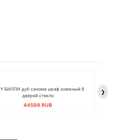
LY БИЛЛИ дуб санома шкаф книжный 6
BILLY БИЛЛИ д
❯
дверей стекло
дв
44599 RUB
4