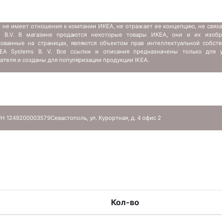
 не имеет отношения к компании ИКЕА, не отражает ее концепцию, не связ
s B.V. В магазине продаются некоторые товары ИКЕА, они и их изобр
кованные на страницах, являются объектом прав интеллектуальной собств
IKEA Systems B. V. Все ссылки и описания предназначены только для у
ателя и созданы для популяризации продукции IKEA.
Н 1249200003579
Севастополь, ул. Курортная, д. 4 офис 2
Кол-во