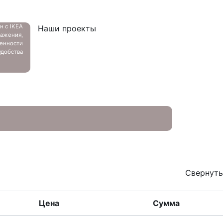
ан с
IKEA
Наши проекты
ажения,
енности
добства
Свернуть
Цена
Сумма