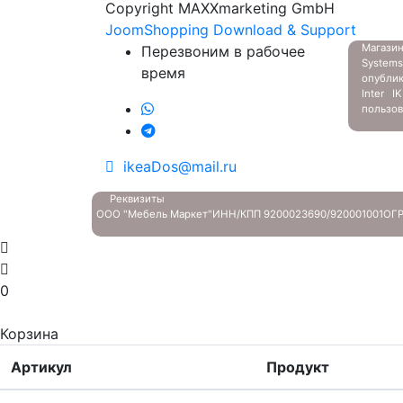
Copyright MAXXmarketing GmbH
JoomShopping Download & Support
Магазин
Перезвоним в рабочее
System
время
опубли
Inter 
пользов
ikeaDos@mail.ru
Реквизиты
ООО "Мебель Маркет"
ИНН/КПП 9200023690/920001001
ОГР
0
Корзина
Артикул
Продукт