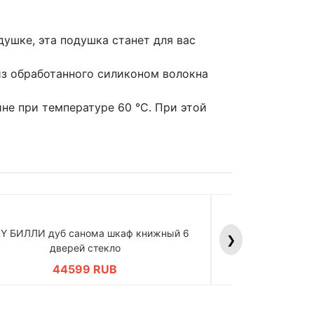
душке, эта подушка станет для вас
из обработанного силиконом волокна
е при температуре 60 °C. При этой
LY БИЛЛИ дуб санома шкаф книжный 6
BILLY БИЛЛИ д
❯
дверей стекло
дв
44599 RUB
4