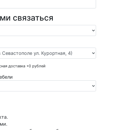
ами связаться
сная доставка +
0
рублей
ебели
кта.
ми.