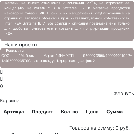
Магазин не имеет отношения к компании ИКЕА, не отражает ее
концепцию, не связан с
IKEA Systems B.V. В магазине продаются
некоторые товары ИКЕА, они и их изображения, опубликованные на
страницах, являются объектом прав интеллектуальной собственности
Inter IKEA Systems B. V. Все ссылки и описания предназначены только
для удобства пользователя и созданы для популяризации продукции
IKEA.
Наши проекты
Реквизиты
ООО "Мебель Маркет"
ИНН/КПП 9200023690/920001001
ОГРН
1249200003579
Севастополь, ул. Курортная, д. 4 офис 2
0
Свернуть
Корзина
Артикул
Продукт
Кол-во
Цена
Сумма
Товаров на сумму:
0
руб.