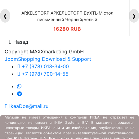
ARKELSTORP АРКЕЛЬСТОРП ВУХТЫМ стол
H
❮
❯
письменный Черный/Белый
16280 RUB
Назад
Copyright MAXXmarketing GmbH
JoomShopping Download & Support
+7 (978) 013-34-00
+7 (978) 700-14-55
ikeaDos@mail.ru
Магазин не имеет отношения к компании ИКЕА, не отражает ее
концепцию, не связан с
IKEA Systems B.V. В магазине продаются
некоторые товары ИКЕА, они и их изображения, опубликованные на
страницах, являются объектом прав интеллектуальной собственности
Inter IKEA Systems B. V. Все ссылки и описания предназначены только