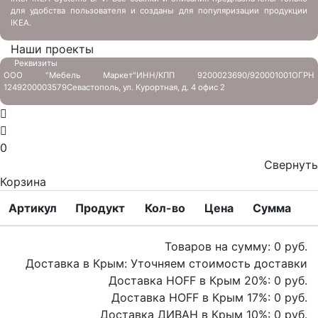
для удобства пользователя и созданы для популяризации продукции
IKEA.
Наши проекты
Реквизиты
ООО "Мебель Маркет"
ИНН/КПП 9200023690/920001001
ОГРН
1249200003579
Севастополь, ул. Курортная, д. 4 офис 2
0
Свернуть
Корзина
Артикул
Продукт
Кол-во
Цена
Сумма
Товаров на сумму:
0
руб.
Доставка в Крым:
Уточняем стоимость доставки
Доставка HOFF в Крым
20
%:
0
руб.
Доставка HOFF в Крым
17
%:
0
руб.
Доставка ДИВАН в Крым
10
%:
0
руб.