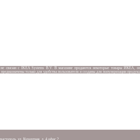
 не связан с
IKEA Systems B.V. В магазине продаются некоторые товары ИКЕА, он
я предназначены только для удобства пользователя и созданы для популяризации продук
вастополь, ул. Курортная, д. 4 офис 2