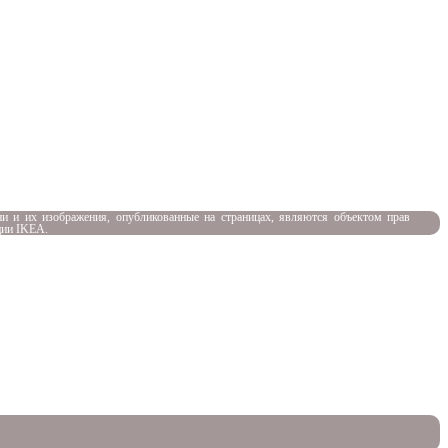
и и их изображения, опубликованные на страницах, являются объектом прав
ции IKEA.