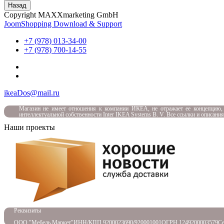
Назад
Copyright MAXXmarketing GmbH
JoomShopping Download & Support
+7 (978) 013-34-00
+7 (978) 700-14-55
ikeaDos@mail.ru
Магазин не имеет отношения к компании ИКЕА, не отражает ее концепцию,
интеллектуальной собственности Inter IKEA Systems B. V. Все ссылки и описани
Наши проекты
Реквизиты
ООО "Мебель Маркет"
ИНН/КПП 9200023690/920001001
ОГРН 1249200003579
Се