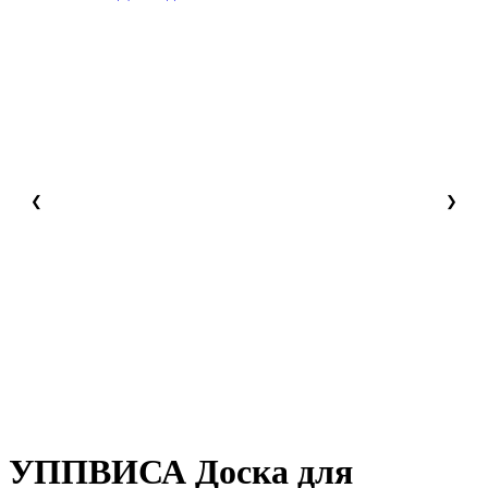
❮
❯
УППВИСА Доска для