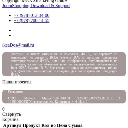
Copyright MAXXmarketing GmbH
JoomShopping Download & Support
+7 (978) 013-34-00
+7 (978) 700-14-55
ikeaDos@mail.ru
Магазин не имеет отношения к компании ИКЕА, не отражает ее
концепцию, не связан с
IKEA Systems B.V. В магазине продаются
некоторые товары ИКЕА, они и их изображения, опубликованные на
страницах, являются объектом прав интеллектуальной собственности
Inter IKEA Systems B. V. Все ссылки и описания предназначены только
для удобства пользователя и созданы для популяризации продукции
IKEA.
Наши проекты
Реквизиты
ООО "Мебель Маркет"
ИНН/КПП 9200023690/920001001
ОГРН
1249200003579
Севастополь, ул. Курортная, д. 4 офис 2
0
Свернуть
Корзина
Артикул
Продукт
Кол-во
Цена
Сумма