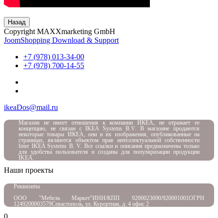
Назад
Copyright MAXXmarketing GmbH
JoomShopping Download & Support
+7 (978) 013-34-00
+7 (978) 700-14-55
ikeaDos@mail.ru
Магазин не имеет отношения к компании ИКЕА, не отражает ее
концепцию, не связан с
IKEA Systems B.V. В магазине продаются
некоторые товары ИКЕА, они и их изображения, опубликованные на
страницах, являются объектом прав интеллектуальной собственности
Inter IKEA Systems B. V. Все ссылки и описания предназначены только
для удобства пользователя и созданы для популяризации продукции
IKEA.
Наши проекты
Реквизиты
ООО "Мебель Маркет"
ИНН/КПП 9200023690/920001001
ОГРН
1249200003579
Севастополь, ул. Курортная, д. 4 офис 2
0