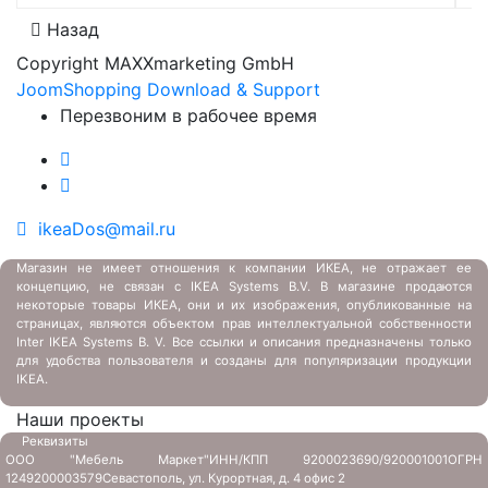
Назад
Copyright MAXXmarketing GmbH
JoomShopping Download & Support
Перезвоним в рабочее время
ikeaDos@mail.ru
Магазин не имеет отношения к компании ИКЕА, не отражает ее
концепцию, не связан с
IKEA Systems B.V. В магазине продаются
некоторые товары ИКЕА, они и их изображения, опубликованные на
страницах, являются объектом прав интеллектуальной собственности
Inter IKEA Systems B. V. Все ссылки и описания предназначены только
для удобства пользователя и созданы для популяризации продукции
IKEA.
Наши проекты
Реквизиты
ООО "Мебель Маркет"
ИНН/КПП 9200023690/920001001
ОГРН
1249200003579
Севастополь, ул. Курортная, д. 4 офис 2