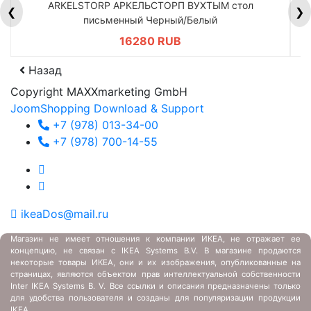
ARKELSTORP АРКЕЛЬСТОРП ВУХТЫМ стол
H
❮
❯
письменный Черный/Белый
16280 RUB
Назад
Copyright MAXXmarketing GmbH
JoomShopping Download & Support
+7 (978) 013-34-00
+7 (978) 700-14-55
ikeaDos@mail.ru
Магазин не имеет отношения к компании ИКЕА, не отражает ее
концепцию, не связан с
IKEA Systems B.V. В магазине продаются
некоторые товары ИКЕА, они и их изображения, опубликованные на
страницах, являются объектом прав интеллектуальной собственности
Inter IKEA Systems B. V. Все ссылки и описания предназначены только
для удобства пользователя и созданы для популяризации продукции
IKEA.