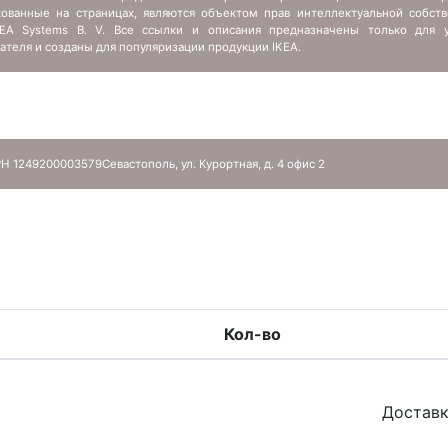
кованные на страницах, являются объектом прав интеллектуальной собств
IKEA Systems B. V. Все ссылки и описания предназначены только для у
ателя и созданы для популяризации продукции IKEA.
Н 1249200003579
Севастополь, ул. Курортная, д. 4 офис 2
Кол-во
Доставк