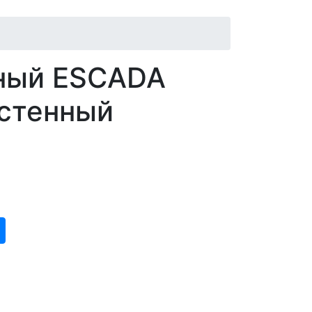
нный ESCADA
астенный