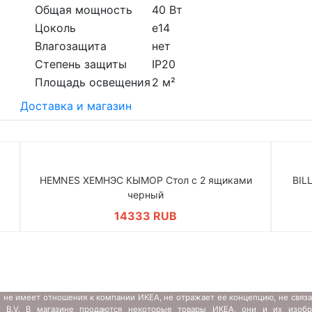
Общая мощность
40 Вт
Цоколь
e14
Влагозащита
нет
Степень защиты
IP20
Площадь освещения
2 м²
Доставка и магазин
HEMNES ХЕМНЭС КЫМОР Стол c 2 ящиками
BIL
черный
14333 RUB
 не имеет отношения к компании ИКЕА, не отражает ее концепцию, не связ
s B.V. В магазине продаются некоторые товары ИКЕА, они и их изобр