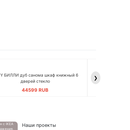
LY БИЛЛИ дуб санома шкаф книжный 6
BILLY БИЛЛИ д
❯
дверей стекло
дв
44599 RUB
4
ан с
IKEA
Наши проекты
ажения,