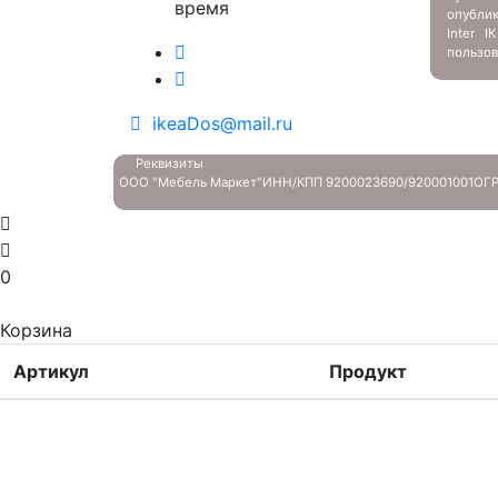
время
опубли
Inter 
пользов
ikeaDos@mail.ru
Реквизиты
ООО "Мебель Маркет"
ИНН/КПП 9200023690/920001001
ОГР
0
Корзина
Артикул
Продукт