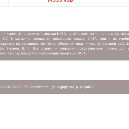
14333 RUB
 не имеет отношения к компании ИКЕА, не отражает ее концепцию, не связ
s B.V. В магазине продаются некоторые товары ИКЕА, они и их изобр
кованные на страницах, являются объектом прав интеллектуальной собств
IKEA Systems B. V. Все ссылки и описания предназначены только для у
ателя и созданы для популяризации продукции IKEA.
Н 1249200003579
Севастополь, ул. Курортная, д. 4 офис 2