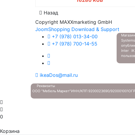
16280 RUB
Назад
Copyright MAXXmarketing GmbH
JoomShopping Download & Support
Магазин
+7 (978) 013-34-00
System
+7 (978) 700-14-55
опубли
Inter 
пользов
ikeaDos@mail.ru
Реквизиты
ООО "Мебель Маркет"
ИНН/КПП 9200023690/920001001
ОГР
0
Корзина