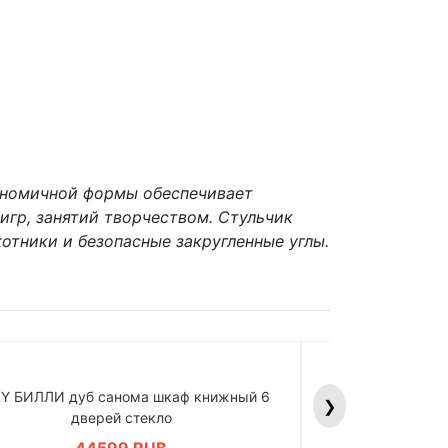
гономичной формы обеспечивает
игр, занятий творчеством. Стульчик
отники и безопасные закругленные углы.
LY БИЛЛИ дуб санома шкаф книжный 6
BILLY БИЛЛИ д
❯
дверей стекло
дв