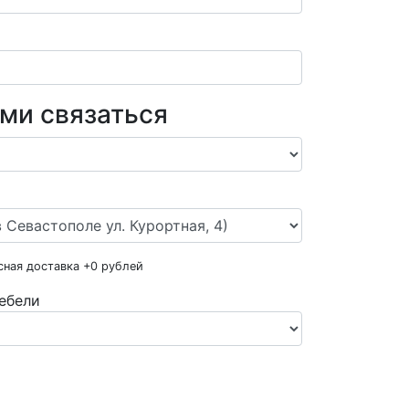
ами связаться
сная доставка +
0
рублей
ебели