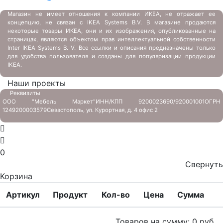
Магазин не имеет отношения к компании ИКЕА, не отражает ее
концепцию, не связан с
IKEA Systems B.V. В магазине продаются
некоторые товары ИКЕА, они и их изображения, опубликованные на
страницах, являются объектом прав интеллектуальной собственности
Inter IKEA Systems B. V. Все ссылки и описания предназначены только
для удобства пользователя и созданы для популяризации продукции
IKEA.
Наши проекты
Реквизиты
ООО "Мебель Маркет"
ИНН/КПП 9200023690/920001001
ОГРН
1249200003579
Севастополь, ул. Курортная, д. 4 офис 2
0
Свернуть
Корзина
Артикул
Продукт
Кол-во
Цена
Сумма
Товаров на сумму:
0
руб.