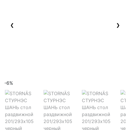
❮
❯
-6%