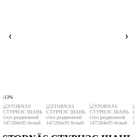
❮
❯
-13%