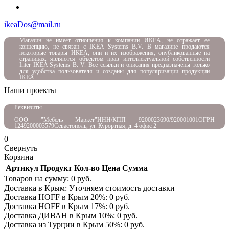
ikeaDos@mail.ru
Магазин не имеет отношения к компании ИКЕА, не отражает ее
концепцию, не связан с
IKEA Systems B.V. В магазине продаются
некоторые товары ИКЕА, они и их изображения, опубликованные на
страницах, являются объектом прав интеллектуальной собственности
Inter IKEA Systems B. V. Все ссылки и описания предназначены только
для удобства пользователя и созданы для популяризации продукции
IKEA.
Наши проекты
Реквизиты
ООО "Мебель Маркет"
ИНН/КПП 9200023690/920001001
ОГРН
1249200003579
Севастополь, ул. Курортная, д. 4 офис 2
0
Свернуть
Корзина
Артикул
Продукт
Кол-во
Цена
Сумма
Товаров на сумму:
0
руб.
Доставка в Крым:
Уточняем стоимость доставки
Доставка HOFF в Крым
20
%:
0
руб.
Доставка HOFF в Крым
17
%:
0
руб.
Доставка ДИВАН в Крым
10
%:
0
руб.
Доставка из Турции в Крым
50
%:
0
руб.