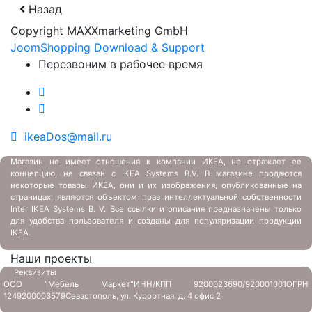
Назад
Copyright MAXXmarketing GmbH
JoomShopping Download & Support
Перезвоним в рабочее время
ikeaDos@mail.ru
Магазин не имеет отношения к компании ИКЕА, не отражает ее
концепцию, не связан с
IKEA Systems B.V. В магазине продаются
некоторые товары ИКЕА, они и их изображения, опубликованные на
страницах, являются объектом прав интеллектуальной собственности
Inter IKEA Systems B. V. Все ссылки и описания предназначены только
для удобства пользователя и созданы для популяризации продукции
IKEA.
Наши проекты
Реквизиты
ООО "Мебель Маркет"
ИНН/КПП 9200023690/920001001
ОГРН
1249200003579
Севастополь, ул. Курортная, д. 4 офис 2