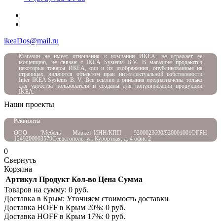
ikeaDos@mail.ru
Магазин не имеет отношения к компании ИКЕА, не отражает ее
концепцию, не связан с
IKEA Systems B.V. В магазине продаются
некоторые товары ИКЕА, они и их изображения, опубликованные на
страницах, являются объектом прав интеллектуальной собственности
Inter IKEA Systems B. V. Все ссылки и описания предназначены только
для удобства пользователя и созданы для популяризации продукции
IKEA.
Наши проекты
Реквизиты
ООО "Мебель Маркет"
ИНН/КПП 9200023690/920001001
ОГРН
1249200003579
Севастополь, ул. Курортная, д. 4 офис 2
0
Свернуть
Корзина
Артикул
Продукт
Кол-во
Цена
Сумма
Товаров на сумму:
0
руб.
Доставка в Крым:
Уточняем стоимость доставки
Доставка HOFF в Крым
20
%:
0
руб.
Доставка HOFF в Крым
17
%:
0
руб.