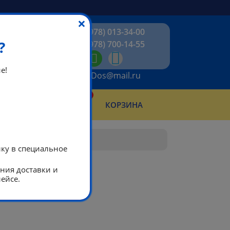
×
+7 (978) 013-34-00
?
+7 (978) 700-14-55
е!
ikeaDos@mail.ru
0
КТЫ
КОРЗИНА
АБОТЫ
лку в специальное
ания доставки и
ейсе.