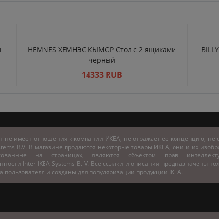
л
HEMNES ХЕМНЭС КЫМОР Стол c 2 ящиками
BILL
черный
14333 RUB
н не имеет отношения к компании ИКЕА, не отражает ее концепцию, не с
stems B.V. В магазине продаются некоторые товары ИКЕА, они и их изоб
икованные на страницах, являются объектом прав интеллекту
нности Inter IKEA Systems B. V. Все ссылки и описания предназначены то
а пользователя и созданы для популяризации продукции IKEA.