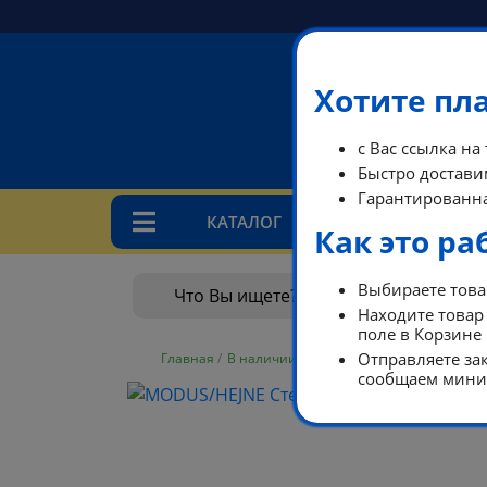
Хотите пл
с Вас ссылка на
Быстро доставим
Гарантированна
КАТАЛОГ
ТАРИ
Как это ра
Выбираете товар
Находите товар 
поле в Корзине
Отправляете зак
Главная
/
В наличии
/
В наличии
/
MODUS/HEJNE 
сообщаем миним