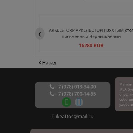
ARKELSTORP АРКЕЛЬСТОРП ВУХТЫМ сто
❮
письменный Черный/Белый
16280 RUB
Назад
Магази
+7 (978) 013-34-00
IKEA Sy
+7 (978) 700-14-55
опубл
собстве
удобств
ikeaDos@mail.ru