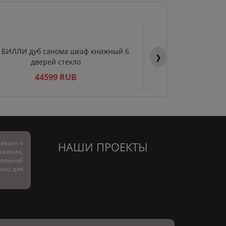
Y БИЛЛИ дуб санома шкаф книжный 6
BILLY БИЛЛИ дуб 
❯
дверей стекло
двер
44599 RUB
445
вязан с
НАШИ ПРОЕКТЫ
ражения,
альной
лько для