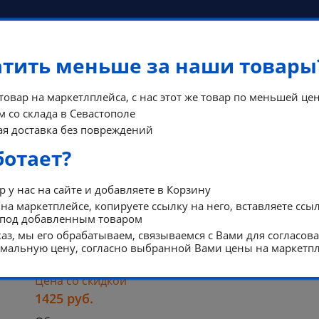
атить меньше за наши товары
 товар на маркетлплейса, с нас этот же товар по меньшей цен
 со склада в Севастополе
я доставка без повреждений
КОНТА
ФЫ
ПОМОЩЬ
ботает?
РЕЖИМ Р
 у нас на сайте и добавляете в Корзину
на маркетплейсе, копируете ссылку на него, вставляете ссы
 под добавленным товаром
аз, мы его обрабатываем, связываемся с Вами для согласов
Стеллаж для рассады
альную цену, согласно выбранной Вами цены на маркетпл
MODUS/HEJNE СТЕЛЛАЖ ДЛЯ РАССАДЫ
Цена со скидкой
1425
руб.