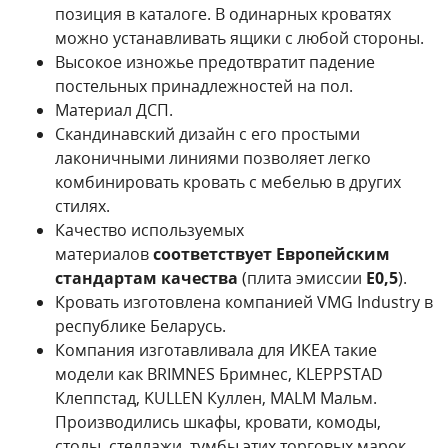
позиция в каталоге. В одинарных кроватях
можно устанавливать ящики с любой стороны.
Высокое изножье предотвратит падение
постельных принадлежностей на пол.
Материал ДСП.
Скандинавский дизайн с его простыми
лаконичными линиями позволяет легко
комбинировать кровать с мебелью в других
стилях.
Качество используемых
материалов
соответствует Европейским
стандартам качества
(плита эмиссии
Е0,5
).
Кровать изготовлена компанией VMG Industry в
республике Беларусь.
Компания изготавливала для ИКЕА такие
модели как BRIMNES Бримнес,
KLEPPSTAD
Клеппстад, KULLEN
Куллен, MALM Мальм.
Производились шкафы, кровати, комоды,
столы, стеллажи, тумбы этих торговых марок.