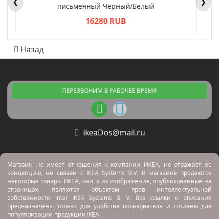
❮
❯
письменный Черный/Белый
16280 RUB
Назад
ПЕРЕЗВОНИМ В РАБОЧЕЕ ВРЕМЯ
ikeaDos@mail.ru
Магазин не имеет отношения к компании ИКЕА, не отражает ее
концепцию, не связан с
IKEA Systems B.V. В магазине продаются
некоторые товары ИКЕА, они и их изображения, опубликованные на
страницах, являются объектом прав интеллектуальной
собственности Inter IKEA Systems B. V. Все ссылки и описания
предназначены только для удобства пользователя и созданы для
популяризации продукции IKEA.