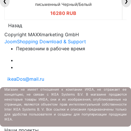
❮
❯
письменный Черный/Белый
16280 RUB
Назад
Copyright MAXXmarketing GmbH
JoomShopping Download & Support
Перезвоним в рабочее время
ikeaDos@mail.ru
Магазин не имеет отношения к компании ИКЕА, не отражает ее
концепцию, не связан с
IKEA Systems B.V. В магазине продаются
некоторые товары ИКЕА, они и их изображения, опубликованные на
страницах, являются объектом прав интеллектуальной собственности
Inter IKEA Systems B. V. Все ссылки и описания предназначены только
для удобства пользователя и созданы для популяризации продукции
IKEA.
Наши проекты