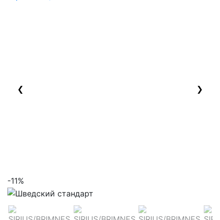
❮
❯
-11%