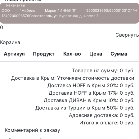
Реквизиты
ООО "Мебель Маркет"
ИНН/КПП 9200023690/920001001
ОГРН
1249200003579
Севастополь, ул. Курортная, д. 4 офис 2
0
Свернуть
Корзина
Артикул
Продукт
Кол-во
Цена
Сумма
Товаров на сумму:
0
руб.
Доставка в Крым:
Уточняем стоимость доставки
Доставка HOFF в Крым
20
%:
0
руб.
Доставка HOFF в Крым
17
%:
0
руб.
Доставка ДИВАН в Крым
10
%:
0
руб.
Доставка из Турции в Крым
50
%:
0
руб.
Адресная доставка:
0
руб.
Итого к оплате:
0
руб.
Комментарий к заказу