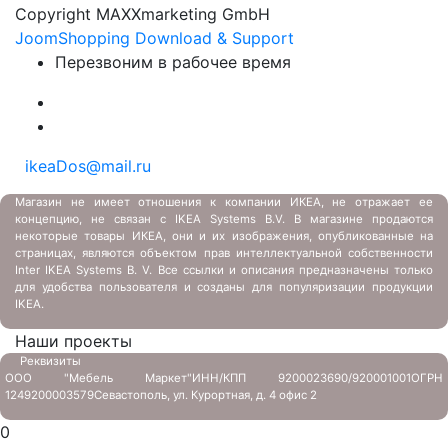
Copyright MAXXmarketing GmbH
JoomShopping Download & Support
Перезвоним в рабочее время
ikeaDos@mail.ru
Магазин не имеет отношения к компании ИКЕА, не отражает ее
концепцию, не связан с
IKEA Systems B.V. В магазине продаются
некоторые товары ИКЕА, они и их изображения, опубликованные на
страницах, являются объектом прав интеллектуальной собственности
Inter IKEA Systems B. V. Все ссылки и описания предназначены только
для удобства пользователя и созданы для популяризации продукции
IKEA.
Наши проекты
Реквизиты
ООО "Мебель Маркет"
ИНН/КПП 9200023690/920001001
ОГРН
1249200003579
Севастополь, ул. Курортная, д. 4 офис 2
0