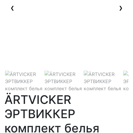
❮
❯
ÄRTVICKER
ЭРТВИККЕР
комплект белья