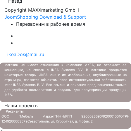
Назад
Copyright MAXXmarketing GmbH
JoomShopping Download & Support
Перезвоним в рабочее время
ikeaDos@mail.ru
Магазин не имеет отношения к компании ИКЕА, не отражает ее
концепцию, не связан с
IKEA Systems B.V. В магазине продаются
некоторые товары ИКЕА, они и их изображения, опубликованные на
страницах, являются объектом прав интеллектуальной собственности
Inter IKEA Systems B. V. Все ссылки и описания предназначены только
для удобства пользователя и созданы для популяризации продукции
IKEA.
Наши проекты
Реквизиты
ООО "Мебель Маркет"
ИНН/КПП 9200023690/920001001
ОГРН
1249200003579
Севастополь, ул. Курортная, д. 4 офис 2