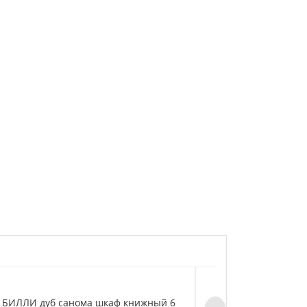
Y БИЛЛИ дуб санома шкаф книжный 6
BILLY БИЛЛИ дуб 