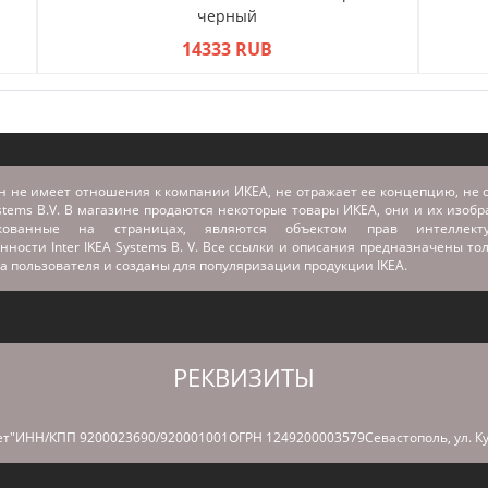
черный
14333 RUB
н не имеет отношения к компании ИКЕА, не отражает ее концепцию, не с
stems B.V. В магазине продаются некоторые товары ИКЕА, они и их изоб
икованные на страницах, являются объектом прав интеллекту
нности Inter IKEA Systems B. V. Все ссылки и описания предназначены то
а пользователя и созданы для популяризации продукции IKEA.
РЕКВИЗИТЫ
т"
ИНН/КПП 9200023690/920001001
ОГРН 1249200003579
Севастополь, ул. К