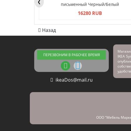
❮
письменный Черный/Белый
16280 RUB
Назад
Магази
ПЕРЕЗВОНИМ В РАБОЧЕЕ ВРЕМЯ
IKEA Sy
опубл
собстве
удобств
ikeaDos@mail.ru
ООО "Мебель Марке