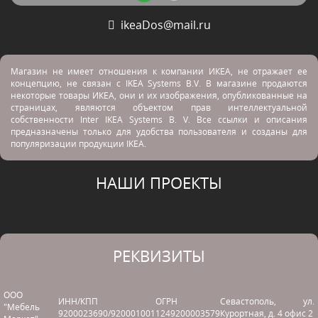
ikeaDos@mail.ru
Магазин не имеет отношения к компании ИКЕА, не отражает ее
концепцию, не связан с
IKEA Systems B.V. В магазине продаются
некоторые товары ИКЕА, они и их изображения, опубликованные на
страницах, являются объектом прав интеллектуальной
собственности Inter IKEA Systems B. V. Все ссылки и описания
предназначены только для удобства пользователя и созданы для
популяризации продукции IKEA.
НАШИ ПРОЕКТЫ
РЕКВИЗИТЫ
ООО
ИНН/КПП
ОГРН
Севастополь, ул.
"Мебель
9200023690/920001001
1249200003579
Курортная, д. 4 офис 2