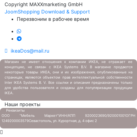
Copyright MAXXmarketing GmbH
JoomShopping Download & Support
Перезвоним в рабочее время
ikeaDos@mail.ru
Магазин не имеет отношения к компании ИКЕА, не отражает ее
концепцию, не связан с
IKEA Systems B.V. В магазине продаются
некоторые товары ИКЕА, они и их изображения, опубликованные на
страницах, являются объектом прав интеллектуальной собственности
Inter IKEA Systems B. V. Все ссылки и описания предназначены только
для удобства пользователя и созданы для популяризации продукции
IKEA.
Наши проекты
Реквизиты
ООО "Мебель Маркет"
ИНН/КПП 9200023690/920001001
ОГРН
1249200003579
Севастополь, ул. Курортная, д. 4 офис 2