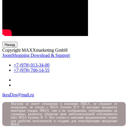
Назад
Copyright MAXXmarketing GmbH
JoomShopping Download & Support
+7 (978) 013-34-00
+7 (978) 700-14-55
ikeaDos@mail.ru
Магазин не имеет отношения к компании ИКЕА, не отражает ее
концепцию, не связан с
IKEA Systems B.V. В магазине продаются
некоторые товары ИКЕА, они и их изображения, опубликованные на
страницах, являются объектом прав интеллектуальной собственности
Inter IKEA Systems B. V. Все ссылки и описания предназначены только
для удобства пользователя и созданы для популяризации продукции
IKEA.