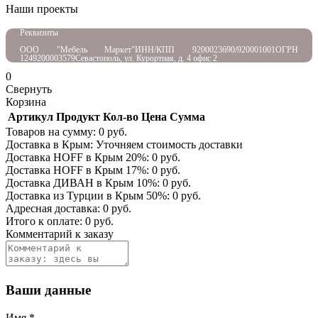
Наши проекты
Реквизиты
ООО "Мебель Маркет"
ИНН/КПП 9200023690/920001001
ОГРН
1249200003579
Севастополь, ул. Курортная, д. 4 офис 2
0
Свернуть
Корзина
Артикул
Продукт
Кол-во
Цена
Сумма
Товаров на сумму:
0
руб.
Доставка в Крым:
Уточняем стоимость доставки
Доставка HOFF в Крым
20
%:
0
руб.
Доставка HOFF в Крым
17
%:
0
руб.
Доставка ДИВАН в Крым
10
%:
0
руб.
Доставка из Турции в Крым
50
%:
0
руб.
Адресная доставка:
0
руб.
Итого к оплате:
0
руб.
Комментарий к заказу
Ваши данные
Имя
*