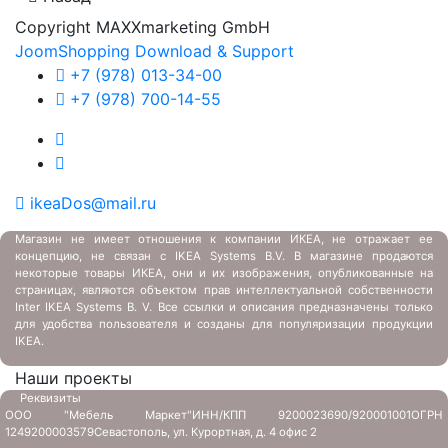
Copyright MAXXmarketing GmbH
JoomShopping Download & Support
+7 (978) 013-34-00
+7 (978) 700-14-55
ikeaDos@mail.ru
Магазин не имеет отношения к компании ИКЕА, не отражает ее
концепцию, не связан с
IKEA Systems B.V. В магазине продаются
некоторые товары ИКЕА, они и их изображения, опубликованные на
страницах, являются объектом прав интеллектуальной собственности
Inter IKEA Systems B. V. Все ссылки и описания предназначены только
для удобства пользователя и созданы для популяризации продукции
IKEA.
Наши проекты
Реквизиты
ООО "Мебель Маркет"
ИНН/КПП 9200023690/920001001
ОГРН
1249200003579
Севастополь, ул. Курортная, д. 4 офис 2