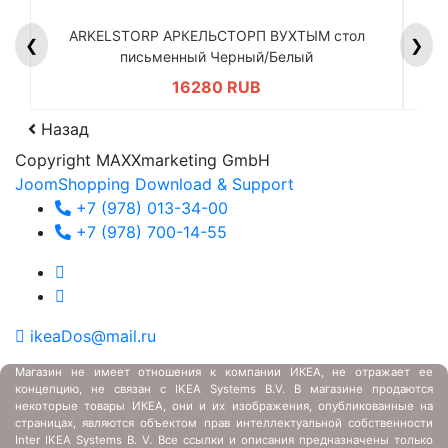
ARKELSTORP АРКЕЛЬСТОРП ВУХТЫМ стол
H
❮
❯
письменный Черный/Белый
16280 RUB
Назад
Copyright MAXXmarketing GmbH
JoomShopping Download & Support
+7 (978) 013-34-00
+7 (978) 700-14-55
ikeaDos@mail.ru
Магазин не имеет отношения к компании ИКЕА, не отражает ее
концепцию, не связан с
IKEA Systems B.V. В магазине продаются
некоторые товары ИКЕА, они и их изображения, опубликованные на
страницах, являются объектом прав интеллектуальной собственности
Inter IKEA Systems B. V. Все ссылки и описания предназначены только