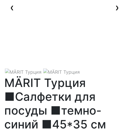
❮
❯
MÄRIT Турция
■Салфетки для
посуды ■темно-
синий ■45*35 см