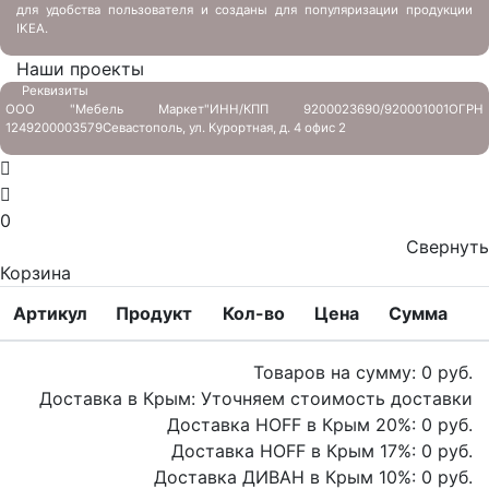
для удобства пользователя и созданы для популяризации продукции
IKEA.
Наши проекты
Реквизиты
ООО "Мебель Маркет"
ИНН/КПП 9200023690/920001001
ОГРН
1249200003579
Севастополь, ул. Курортная, д. 4 офис 2
0
Свернуть
Корзина
Артикул
Продукт
Кол-во
Цена
Сумма
Товаров на сумму:
0
руб.
Доставка в Крым:
Уточняем стоимость доставки
Доставка HOFF в Крым
20
%:
0
руб.
Доставка HOFF в Крым
17
%:
0
руб.
Доставка ДИВАН в Крым
10
%:
0
руб.