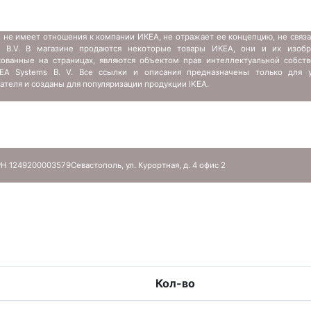
 не имеет отношения к компании ИКЕА, не отражает ее концепцию, не связ
s B.V. В магазине продаются некоторые товары ИКЕА, они и их изобр
кованные на страницах, являются объектом прав интеллектуальной собств
IKEA Systems B. V. Все ссылки и описания предназначены только для у
ателя и созданы для популяризации продукции IKEA.
Н 1249200003579
Севастополь, ул. Курортная, д. 4 офис 2
Кол-во