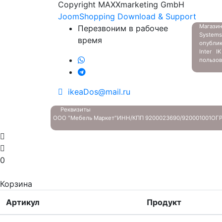
Copyright MAXXmarketing GmbH
JoomShopping Download & Support
Магазин
Перезвоним в рабочее
System
время
опубли
Inter 
пользов
ikeaDos@mail.ru
Реквизиты
ООО "Мебель Маркет"
ИНН/КПП 9200023690/920001001
ОГР
0
Корзина
Артикул
Продукт