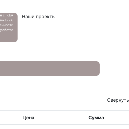
ан с
IKEA
Наши проекты
ажения,
енности
добства
Свернуть
Цена
Сумма