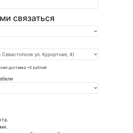
ами связаться
сная доставка +
0
рублей
ебели
кта.
ми.