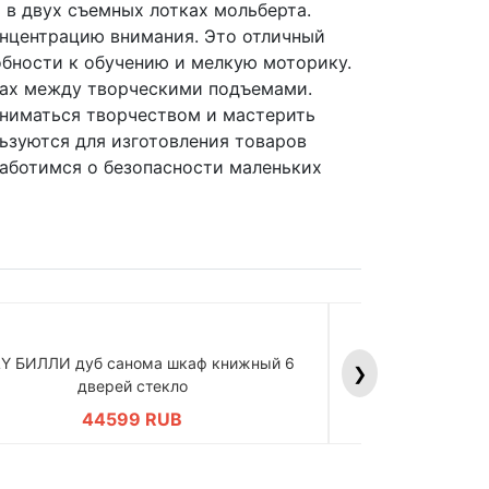
 в двух съемных лотках мольберта.
онцентрацию внимания. Это отличный
собности к обучению и мелкую моторику.
ывах между творческими подъемами.
аниматься творчеством и мастерить
льзуются для изготовления товаров
 заботимся о безопасности маленьких
LY БИЛЛИ дуб санома шкаф книжный 6
BILLY БИЛЛИ д
❯
дверей стекло
дв
44599 RUB
4