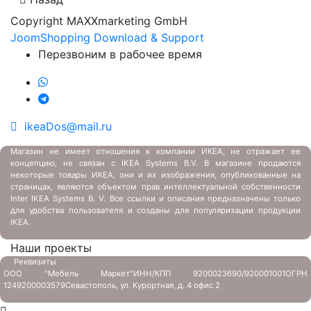
Copyright MAXXmarketing GmbH
JoomShopping Download & Support
Перезвоним в рабочее время
ikeaDos@mail.ru
Магазин не имеет отношения к компании ИКЕА, не отражает ее
концепцию, не связан с
IKEA Systems B.V. В магазине продаются
некоторые товары ИКЕА, они и их изображения, опубликованные на
страницах, являются объектом прав интеллектуальной собственности
Inter IKEA Systems B. V. Все ссылки и описания предназначены только
для удобства пользователя и созданы для популяризации продукции
IKEA.
Наши проекты
Реквизиты
ООО "Мебель Маркет"
ИНН/КПП 9200023690/920001001
ОГРН
1249200003579
Севастополь, ул. Курортная, д. 4 офис 2