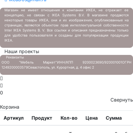
Магазин не имеет отношения к компании ИКЕА, не отражает ее
концепцию, не связан с
IKEA Systems B.V. В магазине продаются
некоторые товары ИКЕА, они и их изображения, опубликованные на
страницах, являются объектом прав интеллектуальной собственности
Inter IKEA Systems B. V. Все ссылки и описания предназначены только
для удобства пользователя и созданы для популяризации продукции
IKEA.
Наши проекты
Реквизиты
ООО "Мебель Маркет"
ИНН/КПП 9200023690/920001001
ОГРН
1249200003579
Севастополь, ул. Курортная, д. 4 офис 2
0
Свернуть
Корзина
Артикул
Продукт
Кол-во
Цена
Сумма