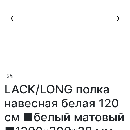
❮
❯
-6%
LACK/LONG полка
навесная белая 120
см
■белый матовый