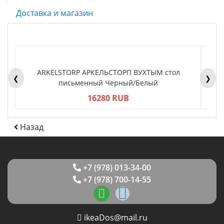
Доставка и магазин
ARKELSTORP АРКЕЛЬСТОРП ВУХТЫМ стол
H
❮
❯
письменный Черный/Белый
16280 RUB
Назад
+7 (978) 013-34-00
+7 (978) 700-14-55
ikeaDos@mail.ru