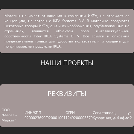
Магазин не имеет отношения к компании ИКЕА, не отражает ее
концепцию, не связан с
IKEA Systems B.V. В магазине продаются
некоторые товары ИКЕА, они и их изображения, опубликованные на
страницах, являются объектом прав интеллектуальной
собственности Inter IKEA Systems B. V. Все ссылки и описания
предназначены только для удобства пользователя и созданы для
популяризации продукции IKEA.
НАШИ ПРОЕКТЫ
РЕКВИЗИТЫ
ООО
ИНН/КПП
ОГРН
Севастополь, ул.
"Мебель
9200023690/920001001
1249200003579
Курортная, д. 4 офис 2
Маркет"