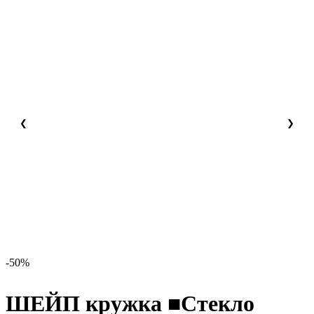
❮
❯
-50%
ШЕЙП кружка
■Стекло