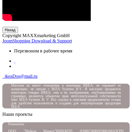
Назад
Copyright MAXXmarketing GmbH
JoomShopping Download & Support
Перезвоним в рабочее время
ikeaDos@mail.ru
Магазин не имеет отношения к компании ИКЕА, не отражает ее
концепцию, не связан с
IKEA Systems B.V. В магазине продаются
некоторые товары ИКЕА, они и их изображения, опубликованные на
страницах, являются объектом прав интеллектуальной собственности
Inter IKEA Systems B. V. Все ссылки и описания предназначены только
для удобства пользователя и созданы для популяризации продукции
IKEA.
Наши проекты
Реквизиты
ООО "Мебель Маркет"
ИНН/КПП 9200023690/920001001
ОГРН