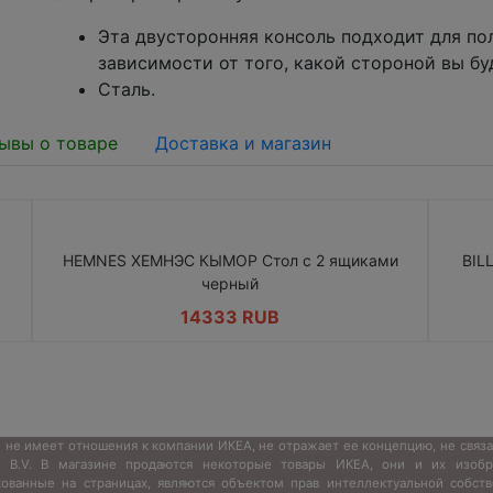
Эта двусторонняя консоль подходит для пол
зависимости от того, какой стороной вы бу
Сталь.
ывы о товаре
Доставка и магазин
HEMNES ХЕМНЭС КЫМОР Стол c 2 ящиками
BIL
черный
14333 RUB
 не имеет отношения к компании ИКЕА, не отражает ее концепцию, не связ
s B.V. В магазине продаются некоторые товары ИКЕА, они и их изобр
кованные на страницах, являются объектом прав интеллектуальной собств