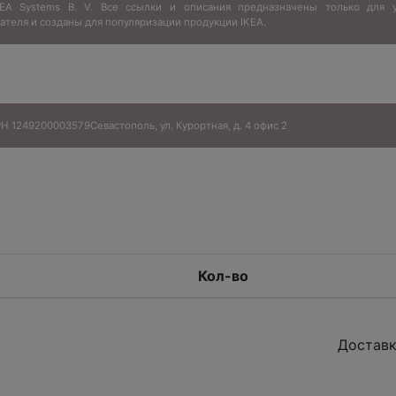
IKEA Systems B. V. Все ссылки и описания предназначены только для у
ателя и созданы для популяризации продукции IKEA.
Н 1249200003579
Севастополь, ул. Курортная, д. 4 офис 2
Кол-во
Доставк