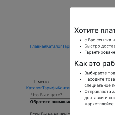
Хотите пла
с Вас ссылка н
Быстро достав
Главная
Каталог
Тарифы
Помощь
Гарантированн
Отзывы
Дизайн
Как это ра
Сроки доставки
Обмен и возвра
Блог
Выбираете тов
Заказать юр.лиц
Находите това
меню
специальное п
Каталог
Тарифы
Контакты режим работы
Отправляете з
доставки и со
Обратите внимание!
Поиск работает толь
маркетплейсе.
Если Вы не нашли то, что Вы ищите, обра