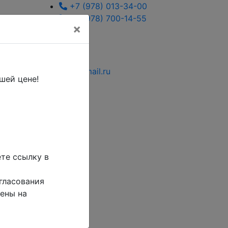
+7 (978) 013-34-00
+7 (978) 700-14-55
×
ikeaDos@mail.ru
шей цене!
ете ссылку в
гласования
ены на