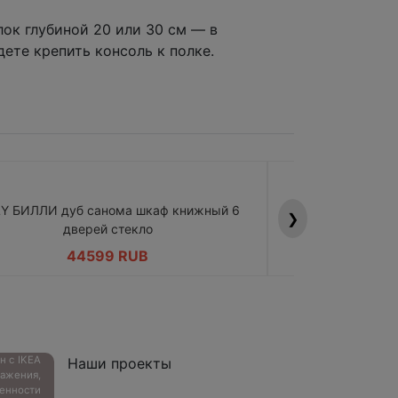
ок глубиной 20 или 30 см — в
дете крепить консоль к полке.
LY БИЛЛИ дуб санома шкаф книжный 6
BILLY БИЛЛИ д
❯
дверей стекло
дв
44599 RUB
4
ан с
IKEA
Наши проекты
ажения,
енности