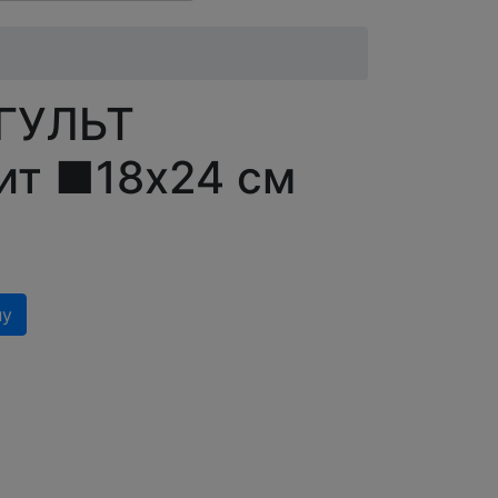
ГУЛЬТ
ит ■18x24 см
ну