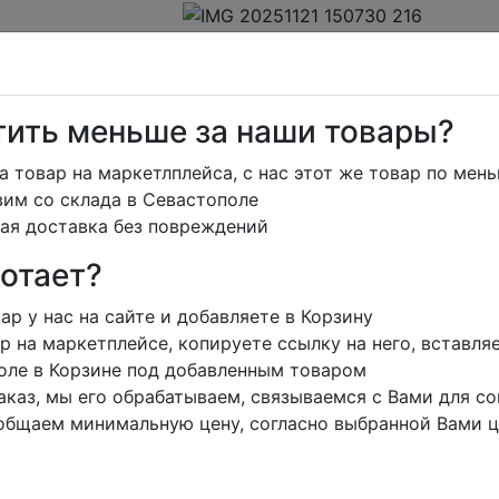
тить меньше за наши товары?
а товар на маркетлплейса, с нас этот же товар по мень
им со склада в Севастополе
Контакты
Корзина
0
ая доставка без повреждений
режим работы
ботает?
т
ар у нас на сайте и добавляете в Корзину
у
р на маркетплейсе, копируете ссылку на него, вставля
оле в Корзине под добавленным товаром
аказ, мы его обрабатываем, связываемся с Вами для со
общаем минимальную цену, согласно выбранной Вами ц
ко по товарам, которые есть в базе сайта.
титесь в чат на сайте, оператор всегда Вам поможет.