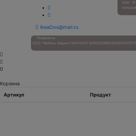
Inter 
пользов
ikeaDos@mail.ru
Реквизиты
ООО "Мебель Маркет"
ИНН/КПП 9200023690/920001001
ОГР
0
Корзина
Артикул
Продукт