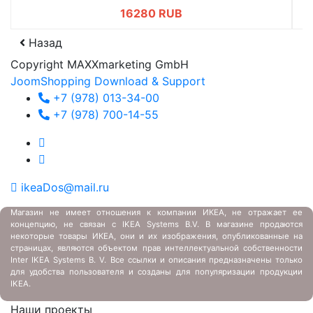
16280 RUB
Назад
Copyright MAXXmarketing GmbH
JoomShopping Download & Support
+7 (978) 013-34-00
+7 (978) 700-14-55
ikeaDos@mail.ru
Магазин не имеет отношения к компании ИКЕА, не отражает ее
концепцию, не связан с
IKEA Systems B.V. В магазине продаются
некоторые товары ИКЕА, они и их изображения, опубликованные на
страницах, являются объектом прав интеллектуальной собственности
Inter IKEA Systems B. V. Все ссылки и описания предназначены только
для удобства пользователя и созданы для популяризации продукции
IKEA.
Наши проекты