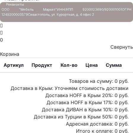
Реквизиты
ООО "Мебель Маркет"
ИНН/КПП 9200023690/920001001
ОГРН
1249200003579
Севастополь, ул. Курортная, д. 4 офис 2
0
Свернуть
Корзина
Артикул
Продукт
Кол-во
Цена
Сумма
Товаров на сумму:
0
руб.
Доставка в Крым:
Уточняем стоимость доставки
Доставка HOFF в Крым
20
%:
0
руб.
Доставка HOFF в Крым
17
%:
0
руб.
Доставка ДИВАН в Крым
10
%:
0
руб.
Доставка из Турции в Крым
50
%:
0
руб.
Адресная доставка:
0
руб.
Итого к оплате:
0
руб.