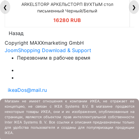
ARKELSTORP АРКЕЛЬСТОРП ВУХТЫМ стол
H
❮
❯
письменный Черный/Белый
16280 RUB
Назад
Copyright MAXXmarketing GmbH
JoomShopping Download & Support
Перезвоним в рабочее время
ikeaDos@mail.ru
Магазин не имеет отношения к компании ИКЕА, не отражает ее
концепцию, не связан с
IKEA Systems B.V. В магазине продаются
некоторые товары ИКЕА, они и их изображения, опубликованные на
страницах, являются объектом прав интеллектуальной собственности
Inter IKEA Systems B. V. Все ссылки и описания предназначены только
для удобства пользователя и созданы для популяризации продукции
IKEA.