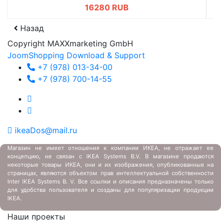
16280 RUB
Назад
Copyright MAXXmarketing GmbH
JoomShopping Download & Support
+7 (978) 013-34-00
+7 (978) 700-14-55
ikeaDos@mail.ru
Магазин не имеет отношения к компании ИКЕА, не отражает ее
концепцию, не связан с
IKEA Systems B.V. В магазине продаются
некоторые товары ИКЕА, они и их изображения, опубликованные на
страницах, являются объектом прав интеллектуальной собственности
Inter IKEA Systems B. V. Все ссылки и описания предназначены только
для удобства пользователя и созданы для популяризации продукции
IKEA.
Наши проекты