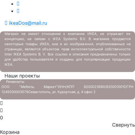
ikeaDos@mail.ru
Магазин не имеет отношения к компании ИКЕА, не отражает ее
концепцию, не связан с
IKEA Systems B.V. В магазине продаются
некоторые товары ИКЕА, они и их изображения, опубликованные на
страницах, являются объектом прав интеллектуальной собственности
Inter IKEA Systems B. V. Все ссылки и описания предназначены только
для удобства пользователя и созданы для популяризации продукции
IKEA.
Наши проекты
Реквизиты
ООО "Мебель Маркет"
ИНН/КПП 9200023690/920001001
ОГРН
1249200003579
Севастополь, ул. Курортная, д. 4 офис 2
0
Свернуть
Корзина