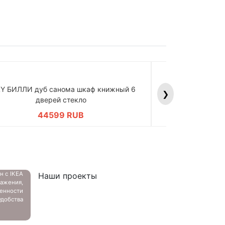
LY БИЛЛИ дуб санома шкаф книжный 6
BILLY БИЛЛИ д
❯
дверей стекло
дв
44599 RUB
4
ан с
IKEA
Наши проекты
ажения,
енности
добства