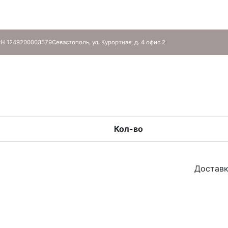
Н 1249200003579
Севастополь, ул. Курортная, д. 4 офис 2
Кол-во
Доставк