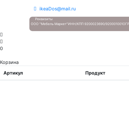
ikeaDos@mail.ru
Реквизиты
ООО "Мебель Маркет"
ИНН/КПП 9200023690/920001001
ОГР
0
Корзина
Артикул
Продукт