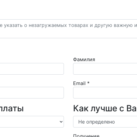
Фамилия
Email
*
платы
Как лучше с В
Получение