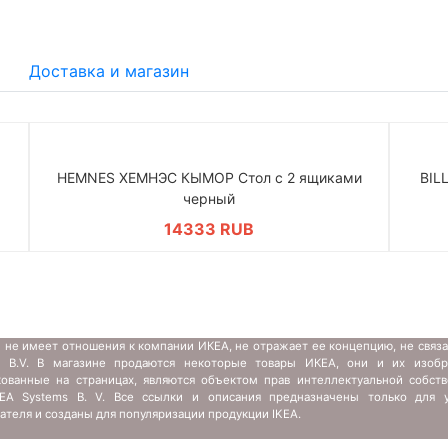
Доставка и магазин
HEMNES ХЕМНЭС КЫМОР Стол c 2 ящиками
BIL
черный
14333 RUB
 не имеет отношения к компании ИКЕА, не отражает ее концепцию, не связ
s B.V. В магазине продаются некоторые товары ИКЕА, они и их изобр
кованные на страницах, являются объектом прав интеллектуальной собств
IKEA Systems B. V. Все ссылки и описания предназначены только для у
ателя и созданы для популяризации продукции IKEA.