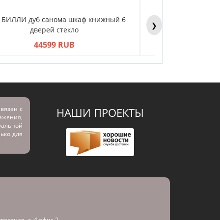
Y БИЛЛИ дуб санома шкаф книжный 6
BILLY БИЛЛИ дуб 
❯
дверей стекло
двер
44599 RUB
445
вязан с
НАШИ ПРОЕКТЫ
ражения,
альной
лько для
урортная, д. 4 офис 2