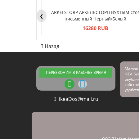
ARKELSTORP АРКЕЛЬСТОРП ВУХТЫМ сто
❮
письменный Черный/Белый
16280 RUB
Назад
Магази
ПЕРЕЗВОНИМ В РАБОЧЕЕ ВРЕМЯ
IKEA Sy
опубл
собстве
удобств
ikeaDos@mail.ru
ООО "Мебель Марке