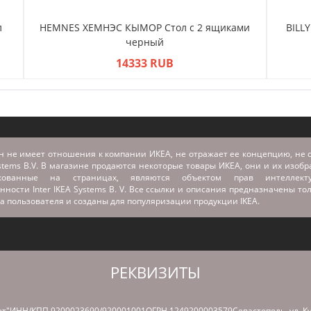
л
HEMNES ХЕМНЭС КЫМОР Стол c 2 ящиками
BILL
черный
14333 RUB
н не имеет отношения к компании ИКЕА, не отражает ее концепцию, не с
stems B.V. В магазине продаются некоторые товары ИКЕА, они и их изоб
икованные на страницах, являются объектом прав интеллекту
нности Inter IKEA Systems B. V. Все ссылки и описания предназначены то
а пользователя и созданы для популяризации продукции IKEA.
РЕКВИЗИТЫ
т"
ИНН/КПП 9200023690/920001001
ОГРН 1249200003579
Севастополь, ул. К