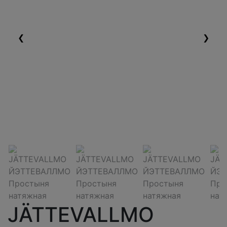
❮
❯
JÄTTEVALLMO