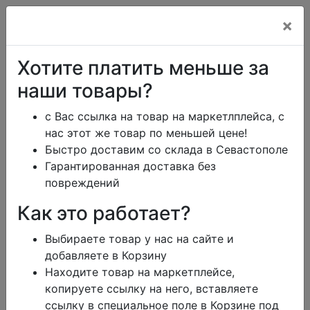
×
+7 (978) 013-34-00
Хотите платить меньше за
+7 (978) 700-14-55
наши товары?
с Вас ссылка на товар на маркетлплейса, с
нас этот же товар по меньшей цене!
ikeaDos@mail.ru
Быстро доставим со склада в Севастополе
Гарантированная доставка без
Главная
Каталог
Тарифы
Помощь
повреждений
Отзывы
Дизайн
Как это работает?
Сроки доставки
Обмен и возврат
Выбираете товар у нас на сайте и
Блог
Заказать юр.лицу
добавляете в Корзину
Контакты
Корзина
0
Находите товар на маркетплейсе,
режим работы
копируете ссылку на него, вставляете
меню
ссылку в специальное поле в Корзине под