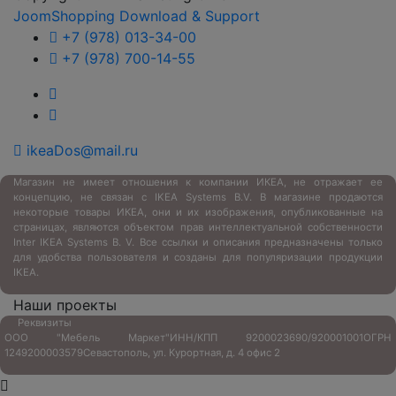
JoomShopping Download & Support
+7 (978) 013-34-00
+7 (978) 700-14-55
ikeaDos@mail.ru
Магазин не имеет отношения к компании ИКЕА, не отражает ее
концепцию, не связан с
IKEA Systems B.V. В магазине продаются
некоторые товары ИКЕА, они и их изображения, опубликованные на
страницах, являются объектом прав интеллектуальной собственности
Inter IKEA Systems B. V. Все ссылки и описания предназначены только
для удобства пользователя и созданы для популяризации продукции
IKEA.
Наши проекты
Реквизиты
ООО "Мебель Маркет"
ИНН/КПП 9200023690/920001001
ОГРН
1249200003579
Севастополь, ул. Курортная, д. 4 офис 2