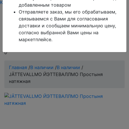
Каталог
Тарифы
Контакты режим работы
добавленным товаром
Отправляете заказ, мы его обрабатываем,
Обратите внимание!
Поиск работает только по
связываемся с Вами для согласования
товарам, которые есть в базе сайта.
доставки и сообщаем минимальную цену,
согласно выбранной Вами цены на
Если Вы не нашли то, что Вы ищите, обратитесь в
маркетплейсе.
чат на сайте, оператор всегда Вам поможет.
0
Главная
/
В наличии
/
В наличии
/
JÄTTEVALLMO ЙЭТТЕВАЛЛМО Простыня
натяжная