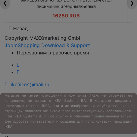
❮
❯
письменный Черный/Белый
16280 RUB
Назад
Copyright MAXXmarketing GmbH
JoomShopping Download & Support
Перезвоним в рабочее время
ikeaDos@mail.ru
Магазин не имеет отношения к компании ИКЕА, не отражает ее
концепцию, не связан с
IKEA Systems B.V. В магазине продаются
некоторые товары ИКЕА, они и их изображения, опубликованные на
страницах, являются объектом прав интеллектуальной собственности
Inter IKEA Systems B. V. Все ссылки и описания предназначены только
для удобства пользователя и созданы для популяризации продукции
IKEA.