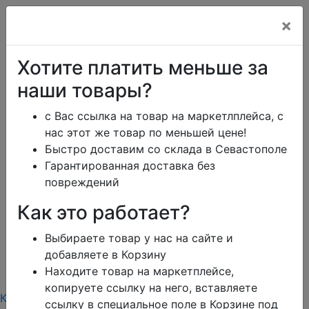
×
Перезвоним в рабочее время
Хотите платить меньше за
наши товары?
с Вас ссылка на товар на маркетлплейса, с
ikeaDos@mail.ru
нас этот же товар по меньшей цене!
Быстро доставим со склада в Севастополе
Главная
Каталог
Тарифы
Помощь
Гарантированная доставка без
Отзывы
повреждений
Дизайн
Сроки доставки
Как это работает?
Обмен и возврат
Блог
Заказать юр.лицу
Выбираете товар у нас на сайте и
Контакты
Корзина
0
добавляете в Корзину
режим работы
Находите товар на маркетплейсе,
меню
копируете ссылку на него, вставляете
Каталог
Тарифы
Контакты режим работы
ссылку в специальное поле в Корзине под