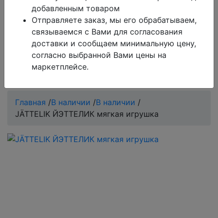
добавленным товаром
Обратите внимание!
Поиск работает только по
Отправляете заказ, мы его обрабатываем,
товарам, которые есть в базе сайта.
связываемся с Вами для согласования
доставки и сообщаем минимальную цену,
Если Вы не нашли то, что Вы ищите, обратитесь в
согласно выбранной Вами цены на
чат на сайте, оператор всегда Вам поможет.
маркетплейсе.
0
Главная
/
В наличии
/
В наличии
/
JÄTTELIK ЙЭТТЕЛИК мягкая игрушка